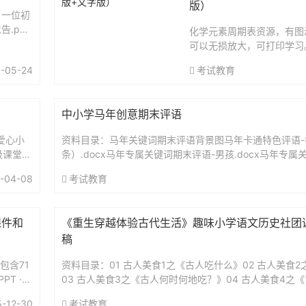
版）
】一位初
.pdf
化学元素周期表资源，有图
可以无损放大，可打印学习。.
-05-24
考试教育
中小学马年创意期末评语
爱心小
资料目录：马年关键词期末评语背景图马年卡通特色评语-
级课堂节
条）.docx马年专属关键词期末评语-男孩.docx马年专属
课...
孩（红色马）.docx马年专属关键词期末评语-男孩（卡...
-04-08
考试教育
课件和
《重生穿越体验古代生活》趣味小学语文历史社团
稿
包含71
资料目录：01 古人美食1之《古人吃什么》02 古人美食
T ·
03 古人美食3之《古人何时何地吃？》04 古人美食4之
有什么联系？》05 古人美食5之《古人高端的宴席有哪些..
5-12-30
考试教育