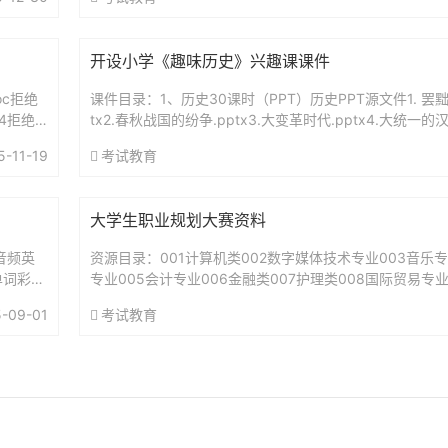
开设小学《趣味历史》兴趣课课件
oc拒绝
课件目录：1、历史30课时（PPT）历史PPT源文件1. 罢
4拒绝
tx2.春秋战国的纷争.pptx3.大变革时代.pptx4.大统一的汉
古代农业.ppt6古代商业的...
5-11-19
考试教育
大学生职业规划大赛资料
音频英
资源目录：001计算机类002数字媒体技术专业003音乐专
单词彩色
专业005会计专业006金融类007护理类008国际贸易专
业010学前教育专业011电子商务专业012临床医...
-09-01
考试教育