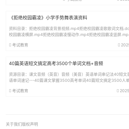
《拒绝校园霸凌》小学手势舞表演资料
资料目录：拒绝校园霸凌背景视频.mp4拒绝校园霸凌歌歌词文档.d
校园霸凌横屏.mp4拒绝校园霸凌慢动作.mp4拒绝校园霸凌竖屏.mp
校园霸凌音乐.mp3拒绝校园霸凌音乐@伴奏.mp3手...
考试教育
202
40篇英语短文搞定高考3500个单词文档+音频
资源目录：课文音频（英音）音频（美音）英语单词串记法40短文
语单词速记---40篇课文掌握3500高考单词40篇短文搞定3500人
标注）.pdf40篇短文及其练习（搞定高考3500个单词...
考试教育
2025
关于我们
版权声明