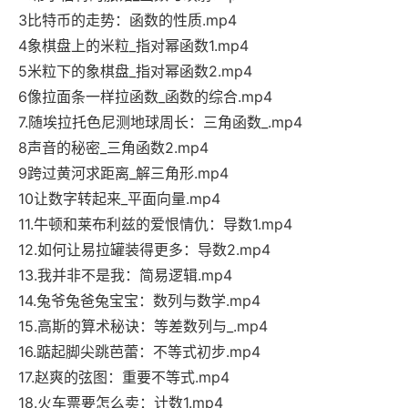
3比特币的走势：函数的性质.mp4
4象棋盘上的米粒_指对幂函数1.mp4
5米粒下的象棋盘_指对幂函数2.mp4
6像拉面条一样拉函数_函数的综合.mp4
7.随埃拉托色尼测地球周长：三角函数_.mp4
8声音的秘密_三角函数2.mp4
9跨过黄河求距离_解三角形.mp4
10让数字转起来_平面向量.mp4
11.牛顿和莱布利兹的爱恨情仇：导数1.mp4
12.如何让易拉罐装得更多：导数2.mp4
13.我并非不是我：简易逻辑.mp4
14.兔爷兔爸兔宝宝：数列与数学.mp4
15.高斯的算术秘诀：等差数列与_.mp4
16.踮起脚尖跳芭蕾：不等式初步.mp4
17.赵爽的弦图：重要不等式.mp4
18.火车票要怎么卖：计数1.mp4