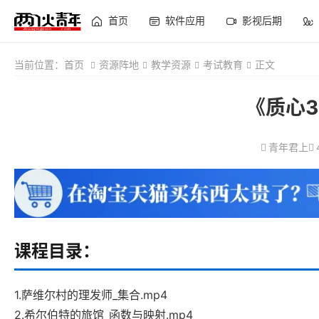
首页
软件应用
影视后期
当前位置：
首页
资源阵地
教学资源
考试教育
正文
《质心
青年君上
课程目录：
1.萨维尔村的理发师_集合.mp4
2.希尔伯特的旅馆_函数与映射.mp4