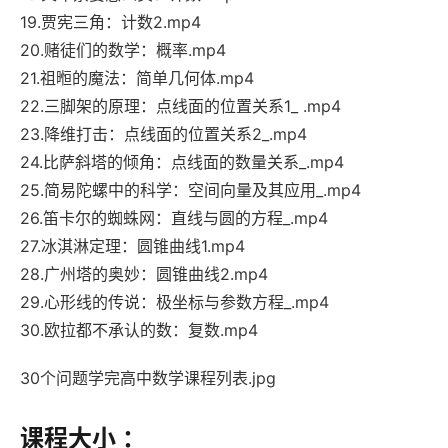
19.贾宪三角：计数2.mp4
20.赌徒们的数学：概率.mp4
21.祖暅的魔法：简单几何体.mp4
22.三脚架的原理：点线面的位置关系1_ .mp4
23.降维打击：点线面的位置关系2_.mp4
24.比萨斜塔的倾角：点线面的数量关系_.mp4
25.简易陀螺中的科学：空间向量及其应用_.mp4
26.笛卡尔的蜘蛛网：直线与圆的方程_.mp4
27.冰淇淋定理：圆锥曲线1.mp4
28.广州塔的奥妙：圆锥曲线2.mp4
29.心形线的传说：极坐标与参数方程_.mp4
30.欧拉都不承认的数：复数.mp4
30个问题学完高中数学课程列表.jpg
课程大小 ：