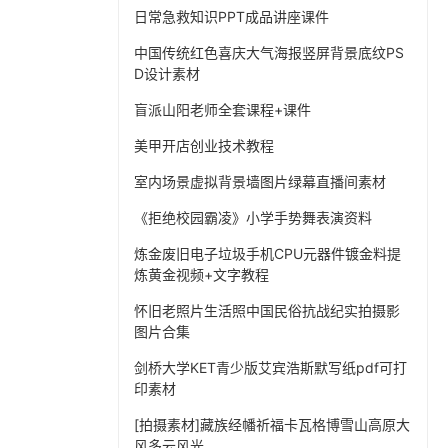
日常急救知识PPT成品讲座课件
中国传统红色喜庆大气海报竖屏背景底纹PS
D设计素材
盲派山阳老师全套课程+课件
美甲开店创业技术教程
室内场景虚拟背景墙图片绿幕直播间素材
《拒绝校园霸凌》小学手势舞表演资料
炼金废旧电子垃圾手机CPU元器件镀金料提
炼黄金视频+文字教程
怀旧老照片生活照中国民俗抗战纪实拍摄影
图片合集
剑桥大学KET青少版艾宾浩斯默写纸pdf可打
印素材
[拍摄素材]藏族经幡祈福卡瓦格博雪山高原大
风多云风光