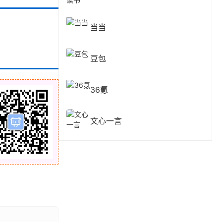
当当
豆包
36氪
文心一言