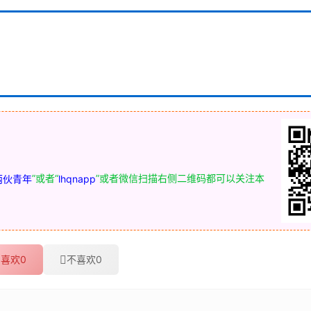
”或者“
”或者微信扫描右侧二维码都可以关注本
两伙青年
lhqnapp
喜欢
0
不喜欢
0