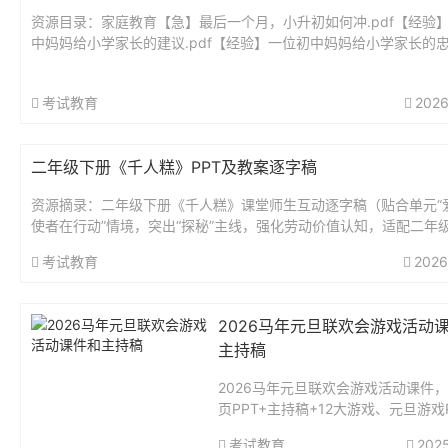
资源目录：家庭教育【急】最后一个月，小升初如何冲.pdf【经验
中妈妈给小学家长的建议.pdf【经验】一位初中妈妈给小学家长的忠告
3-6年级开学第一课-课文笔记超全-收藏.pdf6个小“...
考试教育
2026
二年级下册《千人糕》PPT及教案逐字稿
资源摘录：二年级下册《千人糕》课堂师生互动逐字稿（贴合单元“
使者在行动”情境，突出“探秘”主线，强化劳动价值认知，适配二年
奏）第一课时开场导入：情境衔接，质疑探秘师：爱心小使者们，上节
考试教育
2026
2026马年元旦联欢会游戏活动
主持稿
2026马年元旦联欢会游戏活动课件，
页PPT+主持稿+12大游戏、元旦游戏PP
元旦联欢会游戏。PPT共71页。...
考试教育
202