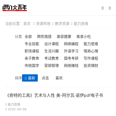
当前位置：
首页
资源阵地
教学资源
能力思维
分类
全部
两性情感
美容健康
美食小吃
专业技能
设计课程
网络编程
能力思维
职场课程
生活兴趣
外语学习
情商心理
亲子教育
考试教育
国考考研
写作课程
传统国学
营销管理
网络赚钱
投资理财
排序
最新
点击
喜欢
《奇特的工具》艺术与人性 美-阿尔瓦·诺伊pdf电子书
能力思维
2020-06-08