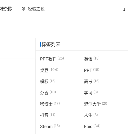
味杂陈
经验之谈
标签列表
(25)
(18)
PPT教程
英语
(104)
(15)
樊登
PPT
(16)
(16)
模板
高考
(10)
(8)
芬香
学习
(17)
(20)
猴博士
混沌大学
(11)
(8)
抖音
人生
(15)
(34)
Steam
Epic