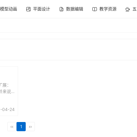
模型动画
平面设计
数据编辑
教学资源
五
扩展：
并来说
式刷
在需要
-04-24
分来说
‹‹
1
››