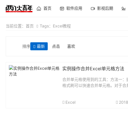
首页
软件应用
影视后期
当前位置：
首页
Tags：Excel教程
排序
最新
点击
喜欢
实例操作合并Excel单元格方法
合并单元格使用到的工具：方法一：
格式刷可以快速合并单元格。对于合
——选中已经合并单元格，再双击格
（单击的话只能应用一次格式刷），
Excel
2018
合并单元格的地方单击一下。对于拆
——将鼠标指...