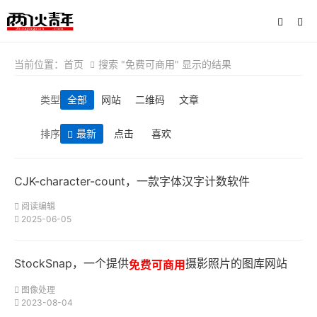
当前位置：
首页
搜索 "免费可商用" 显示的结果
类型
全部
网站
二维码
文章
排序
最新
点击
喜欢
CJK-character-count，一款字体汉字计数软件
阅读编辑
2025-06-05
StockSnap，一个提供
摄影照片的图库网站
免费可商用
图像处理
2023-08-04