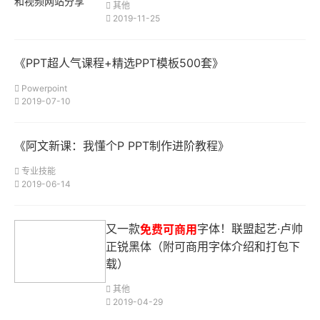
其他
2019-11-25
《PPT超人气课程+精选PPT模板500套》
Powerpoint
2019-07-10
《阿文新课：我懂个P PPT制作进阶教程》
专业技能
2019-06-14
又一款
字体！联盟起艺·卢帅
免费可商用
正锐黑体（附可商用字体介绍和打包下
载）
其他
2019-04-29
你喜欢花，